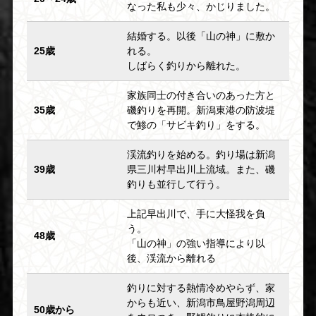
なった私も少々、かじりました。
結婚する。以後「山の神」に敷か
25歳
れる。
しばらく釣りから離れた。
家族同士の付き合いのあった方と
35歳
磯釣りを再開。新潟東港の防波堤
で鯵の「サビキ釣り」をする。
渓流釣りを始める。釣り場は新潟
39歳
県三川村早出川上流域。また、磯
釣りも並行して行う。
上記早出川で、手に大怪我を負
う。
48歳
「山の神」の強い指導により以
後、渓流から離れる
釣りに対する熱情冷めやらず、家
からも近い、新潟市鳥屋野潟周辺
50歳から