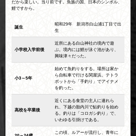
だから楽しい。当り前です。魚族の国、日本のシンボル、
鯉ですから。
昭和29年 新潟市白山浦1丁目で出
誕生
生
近所にある白山神社の境内で遊
小学校入学前後
ぶ。境内には鯉が泳ぐ池があり、
興味津々だった。
始めて魚釣りをする。場所は家か
ら自転車で行ける関屋浜。テトラ
小3～5年
ポットから「手釣り」でアイナメ
を釣った。
近くにある食堂の主人に連れら
れ、下越の胎内川で鮎釣りを始め
高校を卒業後
る。釣りは「コロガシ釣り」で、
いわゆる引掛けである。
この頃、ルアーが流行し、青年に
20～24歳