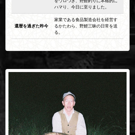
をウロつき、野鯉釣りに本格的に
ハマり、今日に至りました。
家業である食品製造会社を経営す
還暦を過ぎた昨今
るかたわら、野鯉三昧の日常を送
る。