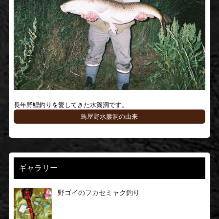
長年野鯉釣りを愛してきた水簾洞です。
鳥屋野水簾洞の由来
ギャラリー
野ゴイのフカセミャク釣り