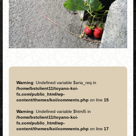
Warning
: Undefined variable $aria_req in
/home/bstclient11/toyano-koi-
fs.com/public_html/wp-
content/themes/koi/comments.php
on line
15
Warning
: Undefined variable $html5 in
/home/bstclient11/toyano-koi-
fs.com/public_html/wp-
content/themes/koi/comments.php
on line
17