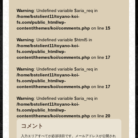
Warning
: Undefined variable $aria_req in
/home/bstclient11/toyano-koi-
fs.com/public_html/wp-
content/themes/koi/comments.php
on line
15
Warning
: Undefined variable $html5 in
/home/bstclient11/toyano-koi-
fs.com/public_html/wp-
content/themes/koi/comments.php
on line
17
Warning
: Undefined variable $aria_req in
/home/bstclient11/toyano-koi-
fs.com/public_html/wp-
content/themes/koi/comments.php
on line
17
Warning
: Undefined variable $aria_req in
/home/bstclient11/toyano-koi-
fs.com/public_html/wp-
content/themes/koi/comments.php
on line
20
コメント
入力エリアすべてが必須項目です。メールアドレスが公開され