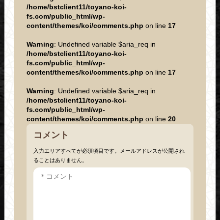
/home/bstclient11/toyano-koi-
fs.com/public_html/wp-
content/themes/koi/comments.php
on line
17
Warning
: Undefined variable $aria_req in
/home/bstclient11/toyano-koi-
fs.com/public_html/wp-
content/themes/koi/comments.php
on line
17
Warning
: Undefined variable $aria_req in
/home/bstclient11/toyano-koi-
fs.com/public_html/wp-
content/themes/koi/comments.php
on line
20
コメント
入力エリアすべてが必須項目です。メールアドレスが公開され
ることはありません。