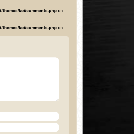
nt/themes/koi/comments.php
on
nt/themes/koi/comments.php
on