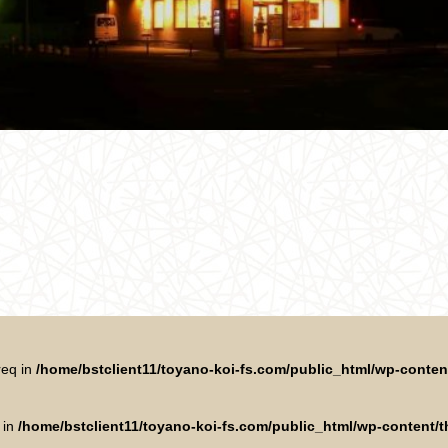
req in
/home/bstclient11/toyano-koi-fs.com/public_html/wp-conte
 in
/home/bstclient11/toyano-koi-fs.com/public_html/wp-content