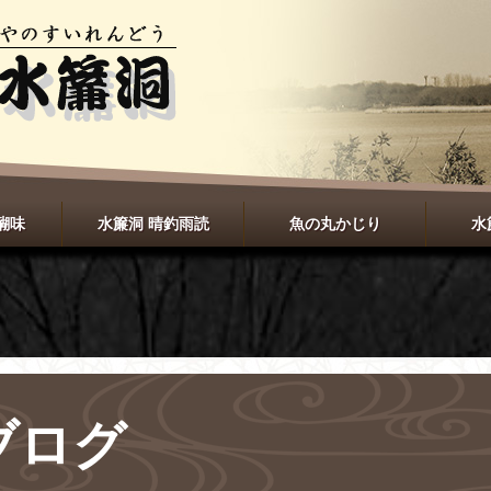
醐味
水簾洞 晴釣雨読
魚の丸かじり
水
ブログ