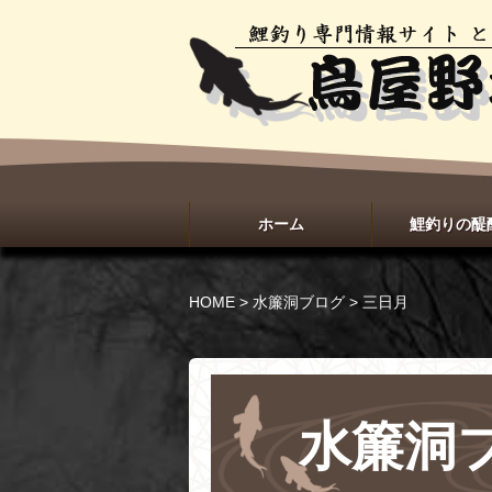
ホーム
鯉釣りの醍
HOME
>
水簾洞ブログ
>
三日月
水簾洞