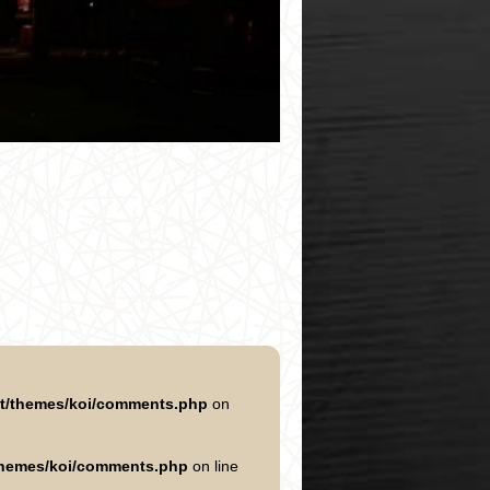
nt/themes/koi/comments.php
on
/themes/koi/comments.php
on line