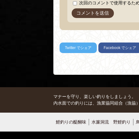
次回のコメントで使用するた
Twitter
でシェア
Facebook
でシェア
マナーを守り、楽しい釣りをしましょう。
内水面での釣りには、漁業協同組合（漁協
鯉釣りの醍醐味
水簾洞流 野鯉釣り