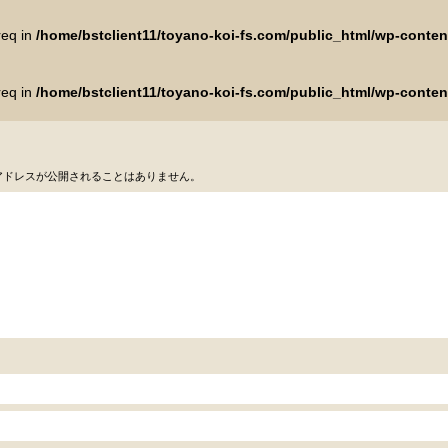
req in
/home/bstclient11/toyano-koi-fs.com/public_html/wp-conte
req in
/home/bstclient11/toyano-koi-fs.com/public_html/wp-conte
アドレスが公開されることはありません。