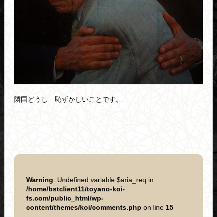
隣国どうし 恥ずかしいことです。
Warning
: Undefined variable $aria_req in
/home/bstclient11/toyano-koi-
fs.com/public_html/wp-
content/themes/koi/comments.php
on line
15