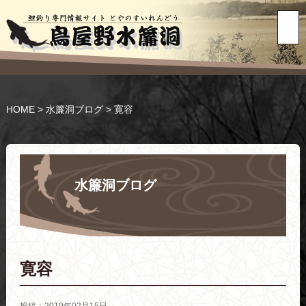
HOME
>
水簾洞ブログ
>
寛容
水簾洞ブログ
寛容