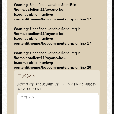
Warning
: Undefined variable $html5 in
/home/bstclient11/toyano-koi-
fs.com/public_html/wp-
content/themes/koi/comments.php
on line
17
Warning
: Undefined variable $aria_req in
/home/bstclient11/toyano-koi-
fs.com/public_html/wp-
content/themes/koi/comments.php
on line
17
Warning
: Undefined variable $aria_req in
/home/bstclient11/toyano-koi-
fs.com/public_html/wp-
content/themes/koi/comments.php
on line
20
コメント
入力エリアすべてが必須項目です。メールアドレスが公開され
ることはありません。