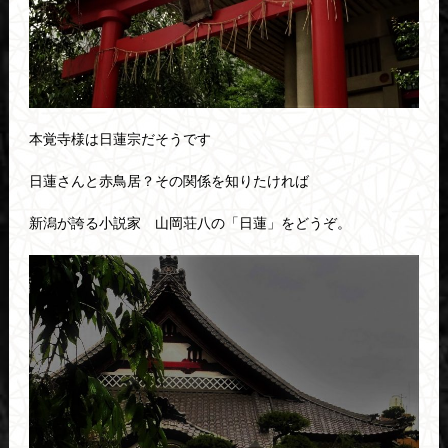
本覚寺様は日蓮宗だそうです
日蓮さんと赤鳥居？その関係を知りたければ
新潟が誇る小説家 山岡荘八の「日蓮」をどうぞ。