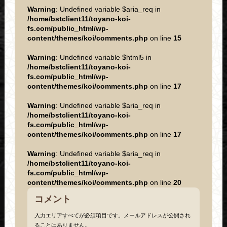
Warning
: Undefined variable $aria_req in
/home/bstclient11/toyano-koi-
fs.com/public_html/wp-
content/themes/koi/comments.php
on line
15
Warning
: Undefined variable $html5 in
/home/bstclient11/toyano-koi-
fs.com/public_html/wp-
content/themes/koi/comments.php
on line
17
Warning
: Undefined variable $aria_req in
/home/bstclient11/toyano-koi-
fs.com/public_html/wp-
content/themes/koi/comments.php
on line
17
Warning
: Undefined variable $aria_req in
/home/bstclient11/toyano-koi-
fs.com/public_html/wp-
content/themes/koi/comments.php
on line
20
コメント
入力エリアすべてが必須項目です。メールアドレスが公開され
ることはありません。