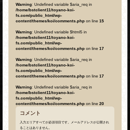
Warning
: Undefined variable $aria_req in
/home/bstclient11/toyano-koi-
fs.com/public_html/wp-
content/themes/koi/comments.php
on line
15
Warning
: Undefined variable $html5 in
/home/bstclient11/toyano-koi-
fs.com/public_html/wp-
content/themes/koi/comments.php
on line
17
Warning
: Undefined variable $aria_req in
/home/bstclient11/toyano-koi-
fs.com/public_html/wp-
content/themes/koi/comments.php
on line
17
Warning
: Undefined variable $aria_req in
/home/bstclient11/toyano-koi-
fs.com/public_html/wp-
content/themes/koi/comments.php
on line
20
コメント
入力エリアすべてが必須項目です。メールアドレスが公開され
ることはありません。