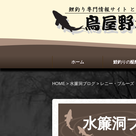
ホーム
鯉釣りの醍
HOME
>
水簾洞ブログ
>
レニー・ブルーズ
水簾洞