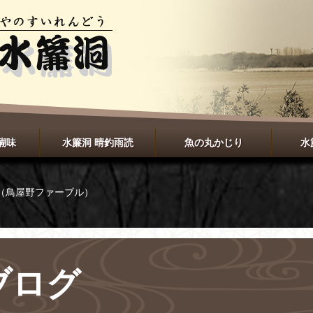
醐味
水簾洞 晴釣雨読
魚の丸かじり
水
（鳥屋野ファーブル）
ブログ