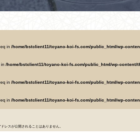
req in
/home/bstclient11/toyano-koi-fs.com/public_html/wp-conte
 in
/home/bstclient11/toyano-koi-fs.com/public_html/wp-content
req in
/home/bstclient11/toyano-koi-fs.com/public_html/wp-conte
req in
/home/bstclient11/toyano-koi-fs.com/public_html/wp-conte
アドレスが公開されることはありません。