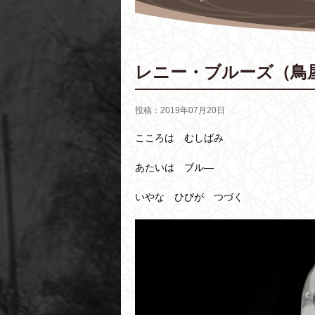
レニー・ブルーズ（鳥
投稿：2019年07月20日
こころは むしばみ
あたいは ブル―
いやな ひびが つづく