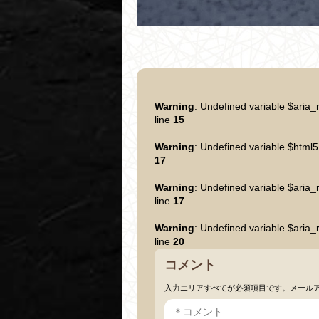
Warning
: Undefined variable $aria_
line
15
Warning
: Undefined variable $html5
17
Warning
: Undefined variable $aria_
line
17
Warning
: Undefined variable $aria_
line
20
コメント
入力エリアすべてが必須項目です。メール