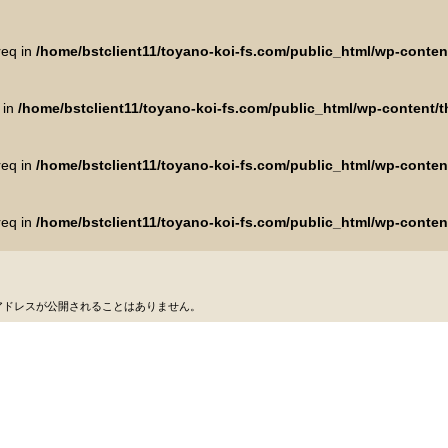
req in
/home/bstclient11/toyano-koi-fs.com/public_html/wp-conte
 in
/home/bstclient11/toyano-koi-fs.com/public_html/wp-content
req in
/home/bstclient11/toyano-koi-fs.com/public_html/wp-conte
req in
/home/bstclient11/toyano-koi-fs.com/public_html/wp-conte
アドレスが公開されることはありません。