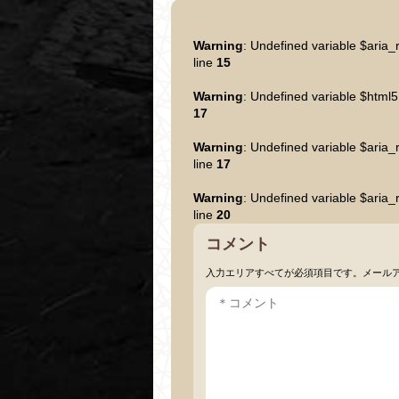
Warning
: Undefined variable $aria_
line
15
Warning
: Undefined variable $html5
17
Warning
: Undefined variable $aria_
line
17
Warning
: Undefined variable $aria_
line
20
コメント
入力エリアすべてが必須項目です。メール