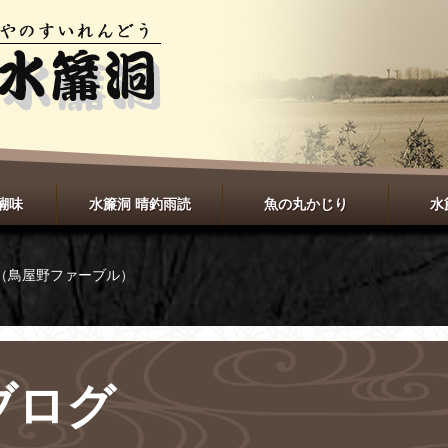
醐味
水簾洞 晴釣雨読
魚の丸かじり
水
（鳥屋野ファーブル）
ブログ