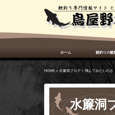
ホーム
鯉釣りの醍
HOME
>
水簾洞ブログ
>
飛んでみたいのさ
水簾洞