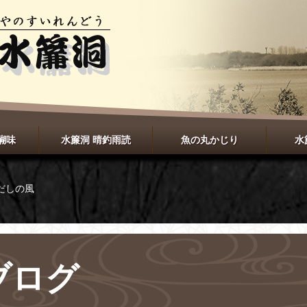
醐味
水簾洞 晴釣雨読
魚の丸かじり
水
だしの風
ブログ