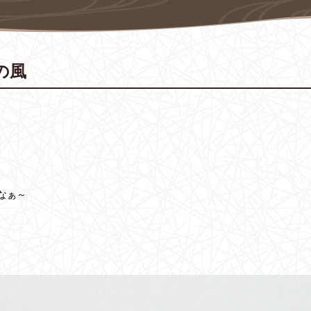
の風
なぁ～