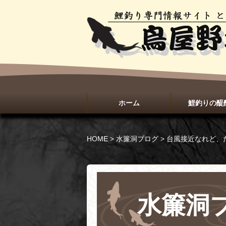
ホーム
鯉釣りの醍
HOME
>
水簾洞ブログ
>
台風接近なれど、
水簾洞