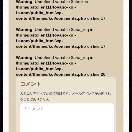
Warning
: Undefined variable $html5 in
/home/bstclient11/toyano-koi-
fs.com/public_html/wp-
content/themes/koi/comments.php
on line
17
Warning
: Undefined variable $aria_req in
/home/bstclient11/toyano-koi-
fs.com/public_html/wp-
content/themes/koi/comments.php
on line
17
Warning
: Undefined variable $aria_req in
/home/bstclient11/toyano-koi-
fs.com/public_html/wp-
content/themes/koi/comments.php
on line
20
コメント
入力エリアすべてが必須項目です。メールアドレスが公開され
ることはありません。