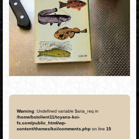
Warning
: Undefined variable $aria_req in
/home/bstclient11/toyano-koi-
fs.com/public_html/wp-
content/themes/koi/comments.php
on line
15