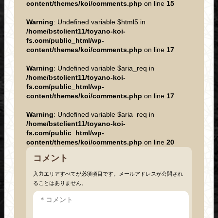
content/themes/koi/comments.php
on line
15
Warning
: Undefined variable $html5 in
/home/bstclient11/toyano-koi-
fs.com/public_html/wp-
content/themes/koi/comments.php
on line
17
Warning
: Undefined variable $aria_req in
/home/bstclient11/toyano-koi-
fs.com/public_html/wp-
content/themes/koi/comments.php
on line
17
Warning
: Undefined variable $aria_req in
/home/bstclient11/toyano-koi-
fs.com/public_html/wp-
content/themes/koi/comments.php
on line
20
コメント
入力エリアすべてが必須項目です。メールアドレスが公開され
ることはありません。