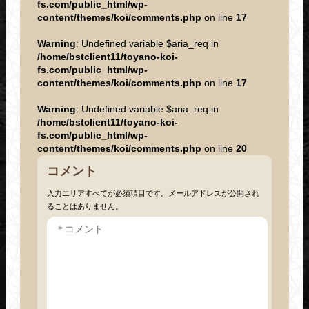
fs.com/public_html/wp-
content/themes/koi/comments.php
on line
17
Warning
: Undefined variable $aria_req in
/home/bstclient11/toyano-koi-
fs.com/public_html/wp-
content/themes/koi/comments.php
on line
17
Warning
: Undefined variable $aria_req in
/home/bstclient11/toyano-koi-
fs.com/public_html/wp-
content/themes/koi/comments.php
on line
20
コメント
入力エリアすべてが必須項目です。メールアドレスが公開され
ることはありません。