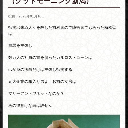
（グッドモーニング新潟）
投稿：2020年01月10日
抵抗出来ぬ人々を殺した前科者ので障害者でもあった植松聖
は
無罪を主張し
数万人の社員の首を切ったカルロス・ゴーンは
己が身の潔白だけは主張し抵抗する
元大企業の箱入り男よ、お前の女房は
マリーアントワネットなのか？
あの得意げな面は許せん