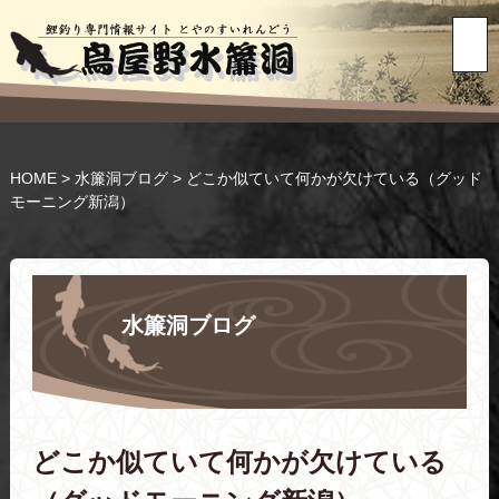
HOME
>
水簾洞ブログ
>
どこか似ていて何かが欠けている（グッド
モーニング新潟）
水簾洞ブログ
どこか似ていて何かが欠けている