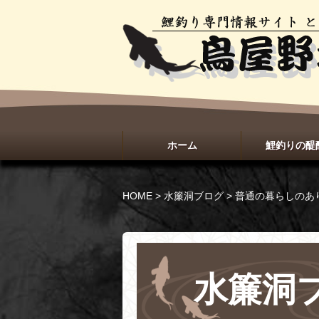
ホーム
鯉釣りの醍
HOME
>
水簾洞ブログ
>
普通の暮らしのあ
水簾洞