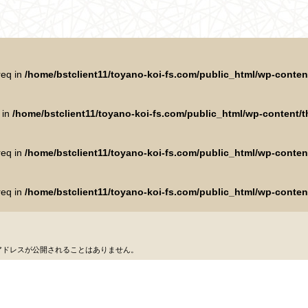
req in
/home/bstclient11/toyano-koi-fs.com/public_html/wp-conte
 in
/home/bstclient11/toyano-koi-fs.com/public_html/wp-content
req in
/home/bstclient11/toyano-koi-fs.com/public_html/wp-conte
req in
/home/bstclient11/toyano-koi-fs.com/public_html/wp-conte
アドレスが公開されることはありません。