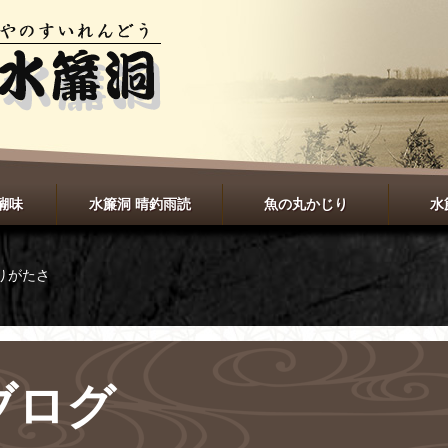
醐味
水簾洞 晴釣雨読
魚の丸かじり
水
りがたさ
ブログ