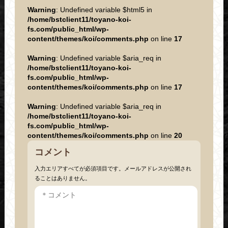
Warning
: Undefined variable $html5 in
/home/bstclient11/toyano-koi-
fs.com/public_html/wp-
content/themes/koi/comments.php
on line
17
Warning
: Undefined variable $aria_req in
/home/bstclient11/toyano-koi-
fs.com/public_html/wp-
content/themes/koi/comments.php
on line
17
Warning
: Undefined variable $aria_req in
/home/bstclient11/toyano-koi-
fs.com/public_html/wp-
content/themes/koi/comments.php
on line
20
コメント
入力エリアすべてが必須項目です。メールアドレスが公開され
ることはありません。