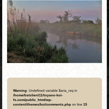
Warning
: Undefined variable $aria_req in
/home/bstclient11/toyano-koi-
fs.com/public_html/wp-
content/themes/koi/comments.php
on line
15