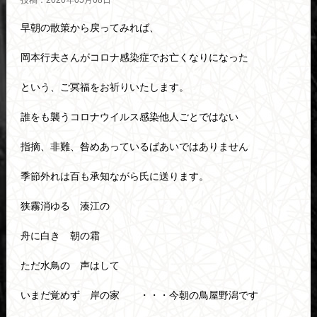
投稿：2020年05月08日
早朝の散策から戻ってみれば、
岡本行夫さんがコロナ感染症でお亡くなりになった
という、ご冥福をお祈りいたします。
誰をも襲うコロナウイルス感染他人ごとではない
指摘、非難、咎めあっているばあいではありません
季節外れは百も承知ながら氏に送ります。
狭霧消ゆる 湊江の
舟に白き 朝の霜
ただ水鳥の 声はして
いまだ覚めず 岸の家 ・・・今朝の鳥屋野潟です