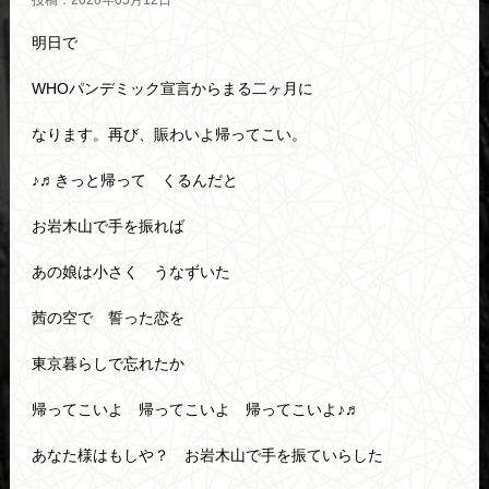
投稿：2020年05月12日
明日で
WHOパンデミック宣言からまる二ヶ月に
なります。再び、賑わいよ帰ってこい。
♪♬きっと帰って くるんだと
お岩木山で手を振れば
あの娘は小さく うなずいた
茜の空で 誓った恋を
東京暮らしで忘れたか
帰ってこいよ 帰ってこいよ 帰ってこいよ♪♬
あなた様はもしや？ お岩木山で手を振ていらした