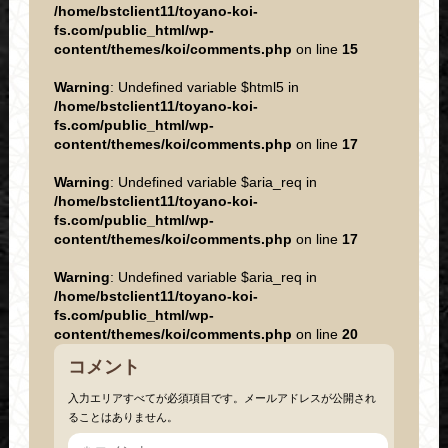
/home/bstclient11/toyano-koi-
fs.com/public_html/wp-
content/themes/koi/comments.php
on line
15
Warning
: Undefined variable $html5 in
/home/bstclient11/toyano-koi-
fs.com/public_html/wp-
content/themes/koi/comments.php
on line
17
Warning
: Undefined variable $aria_req in
/home/bstclient11/toyano-koi-
fs.com/public_html/wp-
content/themes/koi/comments.php
on line
17
Warning
: Undefined variable $aria_req in
/home/bstclient11/toyano-koi-
fs.com/public_html/wp-
content/themes/koi/comments.php
on line
20
コメント
入力エリアすべてが必須項目です。メールアドレスが公開され
ることはありません。