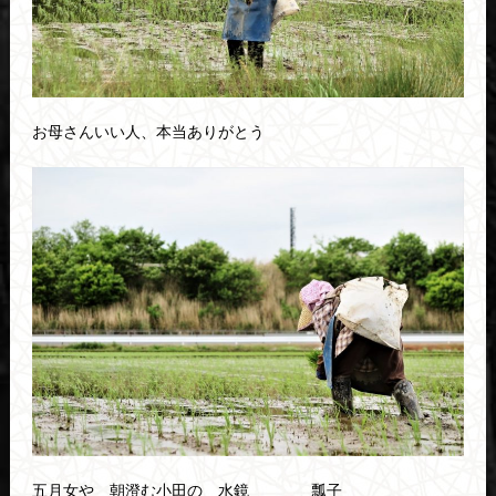
お母さんいい人、本当ありがとう
五月女や 朝澄む小田の 水鏡 瓢子