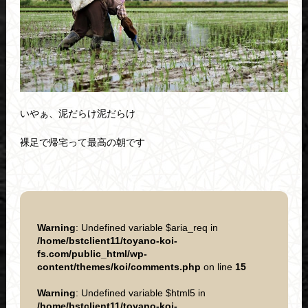
いやぁ、泥だらけ泥だらけ
裸足で帰宅って最高の朝です
Warning
: Undefined variable $aria_req in
/home/bstclient11/toyano-koi-
fs.com/public_html/wp-
content/themes/koi/comments.php
on line
15
Warning
: Undefined variable $html5 in
/home/bstclient11/toyano-koi-