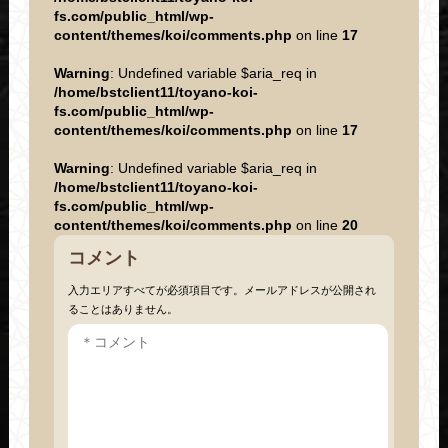
fs.com/public_html/wp-
content/themes/koi/comments.php
on line
17
Warning
: Undefined variable $aria_req in
/home/bstclient11/toyano-koi-
fs.com/public_html/wp-
content/themes/koi/comments.php
on line
17
Warning
: Undefined variable $aria_req in
/home/bstclient11/toyano-koi-
fs.com/public_html/wp-
content/themes/koi/comments.php
on line
20
コメント
入力エリアすべてが必須項目です。メールアドレスが公開され
ることはありません。