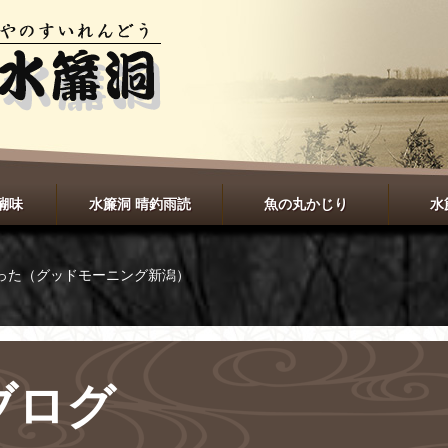
醐味
水簾洞 晴釣雨読
魚の丸かじり
水
った（グッドモーニング新潟）
ブログ