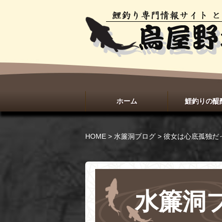
ホーム
鯉釣りの醍
HOME
>
水簾洞ブログ
>
彼女は心底孤独だ
水簾洞