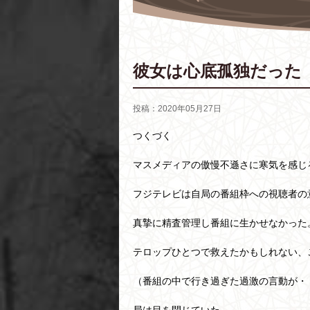
彼女は心底孤独だった
投稿：2020年05月27日
つくづく
マスメディアの傲慢不遜さに寒気を感じ
フジテレビは自局の番組枠への視聴者の
真摯に精査管理し番組に生かせなかった
テロップひとつで救えたかもしれない、
（番組の中で行き過ぎた過激の言動が・