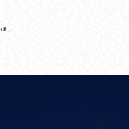
り通し
。