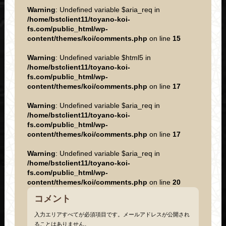
Warning
: Undefined variable $aria_req in
/home/bstclient11/toyano-koi-
fs.com/public_html/wp-
content/themes/koi/comments.php
on line
15
Warning
: Undefined variable $html5 in
/home/bstclient11/toyano-koi-
fs.com/public_html/wp-
content/themes/koi/comments.php
on line
17
Warning
: Undefined variable $aria_req in
/home/bstclient11/toyano-koi-
fs.com/public_html/wp-
content/themes/koi/comments.php
on line
17
Warning
: Undefined variable $aria_req in
/home/bstclient11/toyano-koi-
fs.com/public_html/wp-
content/themes/koi/comments.php
on line
20
コメント
入力エリアすべてが必須項目です。メールアドレスが公開され
ることはありません。