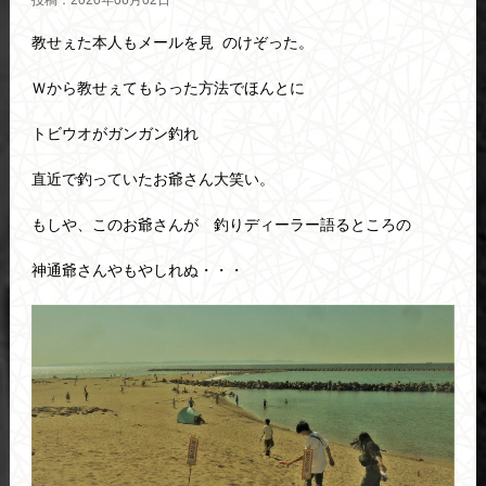
投稿：2020年06月02日
教せぇた本人もメールを見 のけぞった。
Ｗから教せぇてもらった方法でほんとに
トビウオがガンガン釣れ
直近で釣っていたお爺さん大笑い。
もしや、このお爺さんが 釣りディーラー語るところの
神通爺さんやもやしれぬ・・・