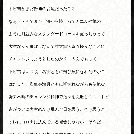
トビ吉がまだ普通のお魚だったころ
なぁ・・んでまた「海から陸」ってカエルや亀の
ように月並みなスタンダードコースを蹴っちゃって
大空なんぞ飛ぼうなんて壮大無辺奇々怪々なことに
チャレンジしようとしたのか？ うんでもって
トビ吉はいつ頃、名実ともに飛び魚になれたのか？
はたまた、海亀や海月どもに嘲笑れながらも健気な
努力不断のチャレンジ精神で危々を克服しつつ、トビ
吉がついに大空めがけ飛んだ日を思う、そう思うと
オレはコロナに沈んでいる場合じゃない そうだ