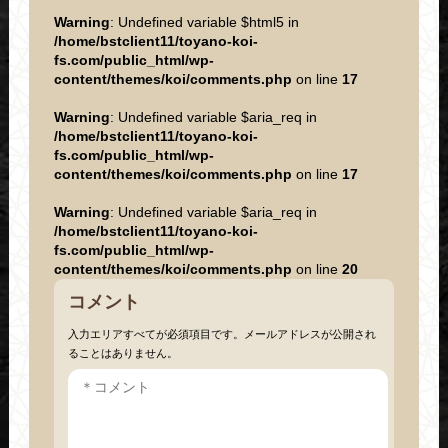
Warning
: Undefined variable $html5 in
/home/bstclient11/toyano-koi-
fs.com/public_html/wp-
content/themes/koi/comments.php
on line
17
Warning
: Undefined variable $aria_req in
/home/bstclient11/toyano-koi-
fs.com/public_html/wp-
content/themes/koi/comments.php
on line
17
Warning
: Undefined variable $aria_req in
/home/bstclient11/toyano-koi-
fs.com/public_html/wp-
content/themes/koi/comments.php
on line
20
コメント
入力エリアすべてが必須項目です。メールアドレスが公開され
ることはありません。