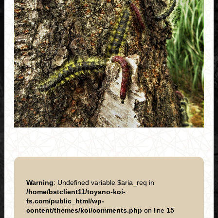
Warning
: Undefined variable $aria_req in
/home/bstclient11/toyano-koi-
fs.com/public_html/wp-
content/themes/koi/comments.php
on line
15