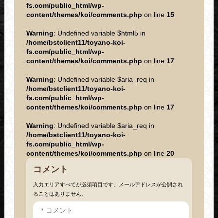
fs.com/public_html/wp-
content/themes/koi/comments.php
on line
15
Warning
: Undefined variable $html5 in
/home/bstclient11/toyano-koi-
fs.com/public_html/wp-
content/themes/koi/comments.php
on line
17
Warning
: Undefined variable $aria_req in
/home/bstclient11/toyano-koi-
fs.com/public_html/wp-
content/themes/koi/comments.php
on line
17
Warning
: Undefined variable $aria_req in
/home/bstclient11/toyano-koi-
fs.com/public_html/wp-
content/themes/koi/comments.php
on line
20
コメント
入力エリアすべてが必須項目です。メールアドレスが公開され
ることはありません。