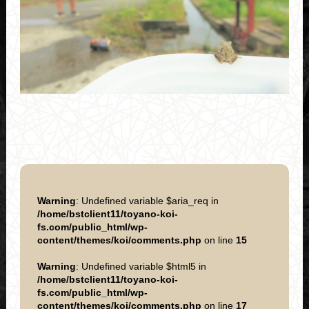
Warning
: Undefined variable $aria_req in
/home/bstclient11/toyano-koi-
fs.com/public_html/wp-
content/themes/koi/comments.php
on line
15
Warning
: Undefined variable $html5 in
/home/bstclient11/toyano-koi-
fs.com/public_html/wp-
content/themes/koi/comments.php
on line
17