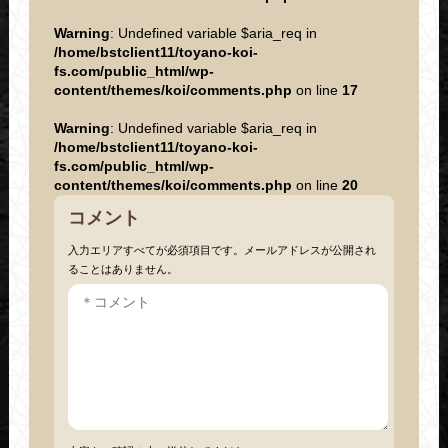
Warning
: Undefined variable $aria_req in
/home/bstclient11/toyano-koi-
fs.com/public_html/wp-
content/themes/koi/comments.php
on line
17
Warning
: Undefined variable $aria_req in
/home/bstclient11/toyano-koi-
fs.com/public_html/wp-
content/themes/koi/comments.php
on line
20
コメント
入力エリアすべてが必須項目です。メールアドレスが公開され
ることはありません。