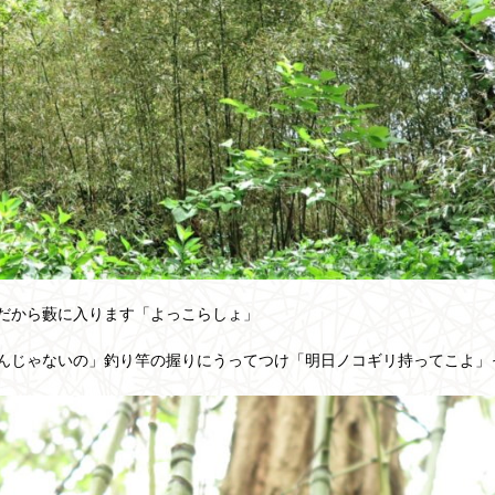
だから藪に入ります「よっこらしょ」
んじゃないの」釣り竿の握りにうってつけ「明日ノコギリ持ってこよ」