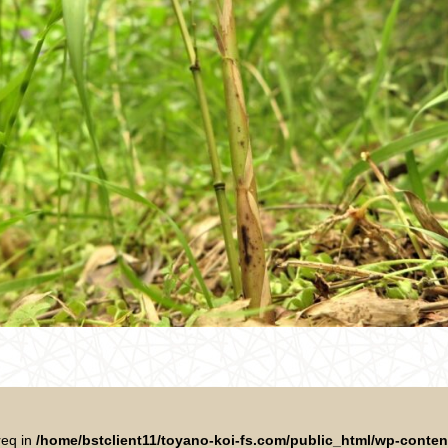
req in
/home/bstclient11/toyano-koi-fs.com/public_html/wp-conte