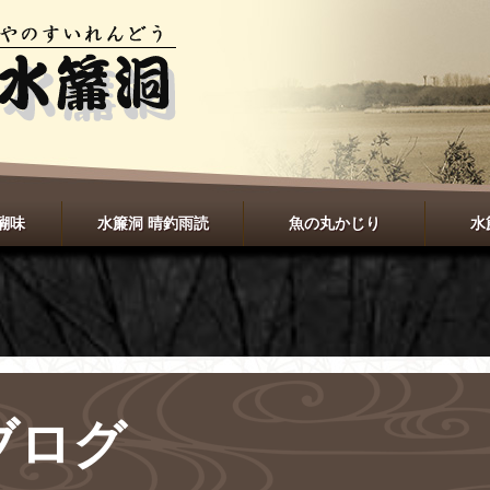
醐味
水簾洞 晴釣雨読
魚の丸かじり
水
ブログ