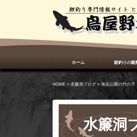
ホーム
鯉釣りの醍
HOME
>
水簾洞ブログ
>
海浜公園の竹の子
水簾洞