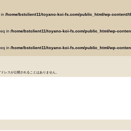
 in
/home/bstclient11/toyano-koi-fs.com/public_html/wp-content
req in
/home/bstclient11/toyano-koi-fs.com/public_html/wp-conte
req in
/home/bstclient11/toyano-koi-fs.com/public_html/wp-conte
アドレスが公開されることはありません。