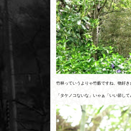
竹林っていうよりゃ竹藪ですね、物好き
「タケノコないな」いゃぁ「いい節して