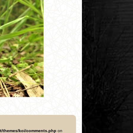
nt/themes/koi/comments.php
on