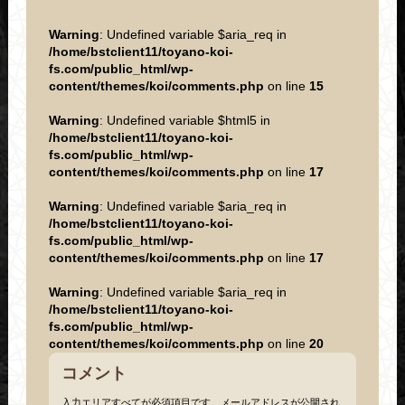
Warning
: Undefined variable $aria_req in
/home/bstclient11/toyano-koi-
fs.com/public_html/wp-
content/themes/koi/comments.php
on line
15
Warning
: Undefined variable $html5 in
/home/bstclient11/toyano-koi-
fs.com/public_html/wp-
content/themes/koi/comments.php
on line
17
Warning
: Undefined variable $aria_req in
/home/bstclient11/toyano-koi-
fs.com/public_html/wp-
content/themes/koi/comments.php
on line
17
Warning
: Undefined variable $aria_req in
/home/bstclient11/toyano-koi-
fs.com/public_html/wp-
content/themes/koi/comments.php
on line
20
コメント
入力エリアすべてが必須項目です。メールアドレスが公開され