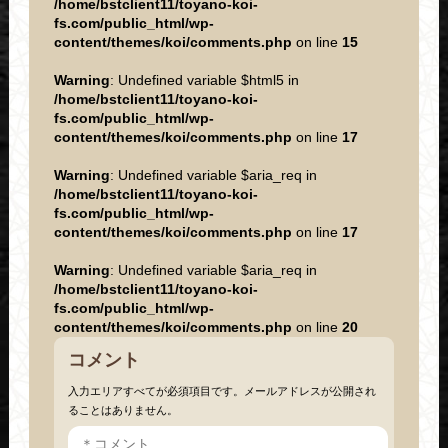
/home/bstclient11/toyano-koi-
fs.com/public_html/wp-
content/themes/koi/comments.php
on line
15
Warning
: Undefined variable $html5 in
/home/bstclient11/toyano-koi-
fs.com/public_html/wp-
content/themes/koi/comments.php
on line
17
Warning
: Undefined variable $aria_req in
/home/bstclient11/toyano-koi-
fs.com/public_html/wp-
content/themes/koi/comments.php
on line
17
Warning
: Undefined variable $aria_req in
/home/bstclient11/toyano-koi-
fs.com/public_html/wp-
content/themes/koi/comments.php
on line
20
コメント
入力エリアすべてが必須項目です。メールアドレスが公開され
ることはありません。