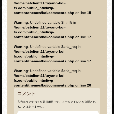
/home/bstclient11/toyano-koi-
fs.com/public_html/wp-
content/themes/koi/comments.php
on line
15
Warning
: Undefined variable $html5 in
/home/bstclient11/toyano-koi-
fs.com/public_html/wp-
content/themes/koi/comments.php
on line
17
Warning
: Undefined variable $aria_req in
/home/bstclient11/toyano-koi-
fs.com/public_html/wp-
content/themes/koi/comments.php
on line
17
Warning
: Undefined variable $aria_req in
/home/bstclient11/toyano-koi-
fs.com/public_html/wp-
content/themes/koi/comments.php
on line
20
コメント
入力エリアすべてが必須項目です。メールアドレスが公開され
ることはありません。