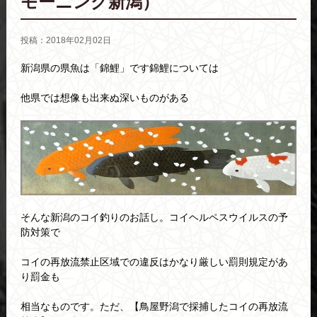
モーニング新潟）
投稿：2018年02月02日
新潟県の県魚は「錦鯉」です錦鯉については
他県では想像も出来ぬ深いものがある
そんな新潟のコイ釣りのお話し。コイヘルペスウイルスの予
防対策で
コイの再放流禁止区域での違反はかなり厳しい罰則規定があ
り罰金も
相当なものです。ただ、【鳥屋野潟で採捕したコイの再放流