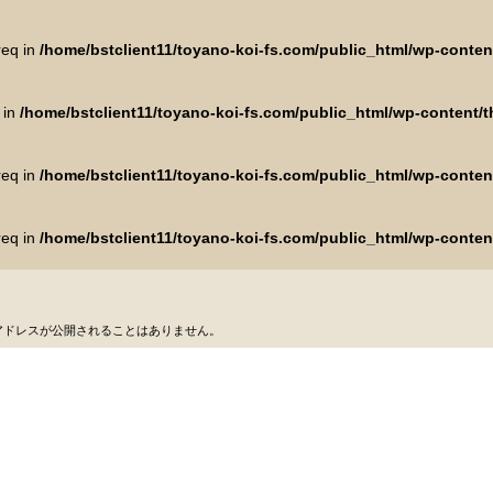
req in
/home/bstclient11/toyano-koi-fs.com/public_html/wp-conte
 in
/home/bstclient11/toyano-koi-fs.com/public_html/wp-content
req in
/home/bstclient11/toyano-koi-fs.com/public_html/wp-conte
req in
/home/bstclient11/toyano-koi-fs.com/public_html/wp-conte
アドレスが公開されることはありません。