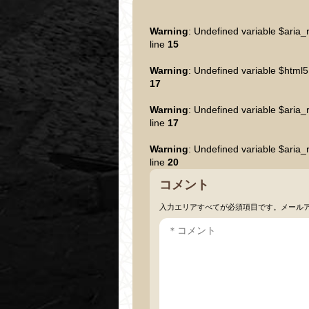
Warning
: Undefined variable $aria_
line
15
Warning
: Undefined variable $html5
17
Warning
: Undefined variable $aria_
line
17
Warning
: Undefined variable $aria_
line
20
コメント
入力エリアすべてが必須項目です。メール