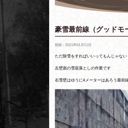
豪雪最前線（グッドモ
投稿：2021年01月11日
ただ除雪をすればいいってもんじゃない
左壁面の雪庇落としの作業です
右雪壁はゆうに4メーターはあろう最前