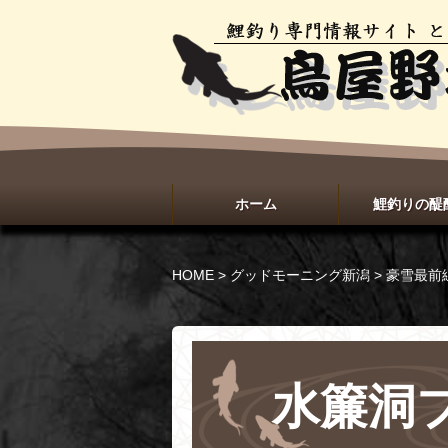
ホーム
鯉釣りの醍
HOME
>
グッドモーニング新潟
>
豪雪最前
水簾洞