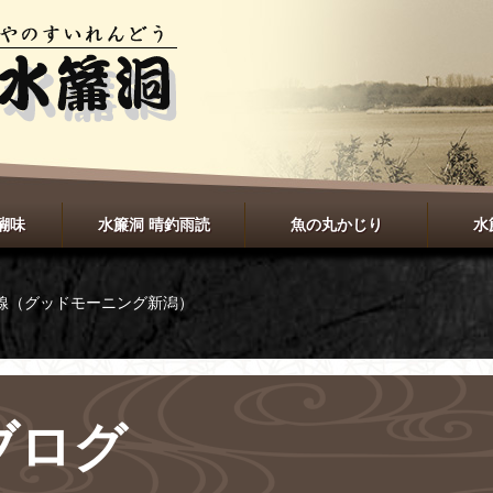
醐味
水簾洞 晴釣雨読
魚の丸かじり
水
線（グッドモーニング新潟）
ブログ