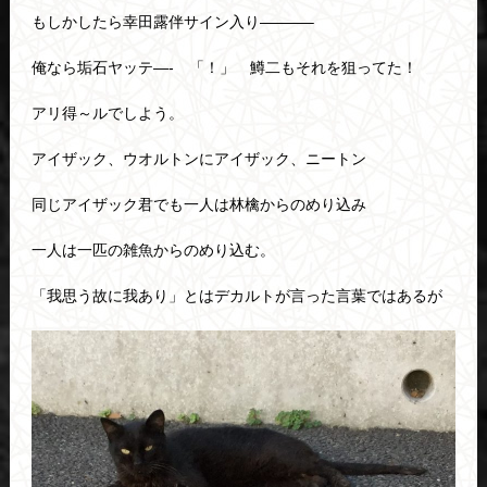
もしかしたら幸田露伴サイン入り———–
俺なら垢石ヤッテ—- 「！」 鱒二もそれを狙ってた！
アリ得～ルでしよう。
アイザック、ウオルトンにアイザック、ニートン
同じアイザック君でも一人は林檎からのめり込み
一人は一匹の雑魚からのめり込む。
「我思う故に我あり」とはデカルトが言った言葉ではあるが