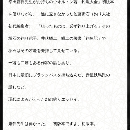
幸田露伴先生がお持ちのウオルトン著「釣魚大全」初版本
を借りながら、 遂に返さなかった佐藤垢石（釣り人社
初代編集者） 「狙ったものは、必ず釣り上げる」その
垢石の釣り弟子、井伏鱒二、鱒二の著書「釣魚記」で
垢石はその才能を発揮して見せている。
一癖も二癖もある作家の話しあり、
日本に最初にブラックバスを持ち込んだ、赤星鉄馬氏の
話しなど。
現代によみがえった幻の釣りエッセイ。
露伴先生は偉かった。 初版本ですよ、初版本。