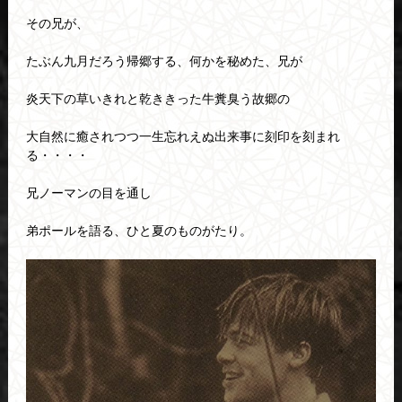
その兄が、
たぶん九月だろう帰郷する、何かを秘めた、兄が
炎天下の草いきれと乾ききった牛糞臭う故郷の
大自然に癒されつつ一生忘れえぬ出来事に刻印を刻まれ
る・・・・
兄ノーマンの目を通し
弟ポールを語る、ひと夏のものがたり。