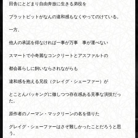
田舎にとどまり自由奔放に生きる弟役を
ブラットピットがなんの違和感もなくやってのけている。
一方、
他人の承認を得なければ一事が万事 事が運べない
スマートで小奇麗なコンクリートとアスファルトの
都会暮らしに飼いならされながらも
違和感を抱える兄役（クレイグ・シェーファー）が
とことんバッキングに徹しつつ存在感ある見事な演技だっ
た。
原作者のノーマン・マックリーンの名を借りた
グレイグ・シェーファーはさぞ難しかったことだろうと思
う。