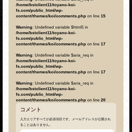
/home/bstclient11/toyano-koi-
fs.com/public_html/wp-
content/themes/koi/comments.php
on line
15
Warning
: Undefined variable $html5 in
/home/bstclient11/toyano-koi-
fs.com/public_html/wp-
content/themes/koi/comments.php
on line
17
Warning
: Undefined variable $aria_req in
/home/bstclient11/toyano-koi-
fs.com/public_html/wp-
content/themes/koi/comments.php
on line
17
Warning
: Undefined variable $aria_req in
/home/bstclient11/toyano-koi-
fs.com/public_html/wp-
content/themes/koi/comments.php
on line
20
コメント
入力エリアすべてが必須項目です。メールアドレスが公開され
ることはありません。