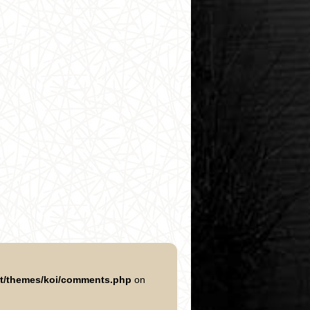
nt/themes/koi/comments.php
on