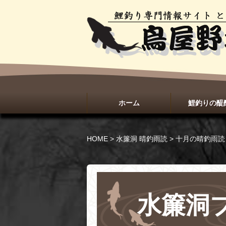
ホーム
鯉釣りの醍
HOME
>
水簾洞 晴釣雨読
>
十月の晴釣雨
水簾洞