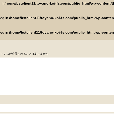
 in
/home/bstclient11/toyano-koi-fs.com/public_html/wp-content
req in
/home/bstclient11/toyano-koi-fs.com/public_html/wp-conte
req in
/home/bstclient11/toyano-koi-fs.com/public_html/wp-conte
アドレスが公開されることはありません。