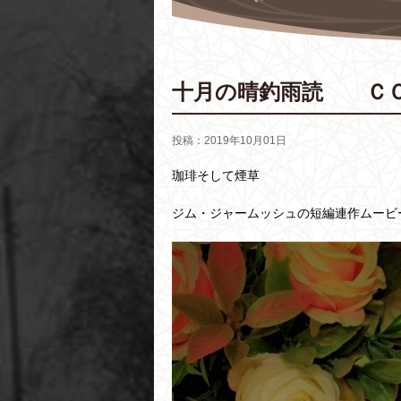
十月の晴釣雨読 ＣＯ
投稿：2019年10月01日
珈琲そして煙草
ジム・ジャームッシュの短編連作ムービ