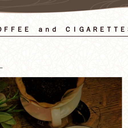
ＦＦＥＥ ａｎｄ ＣＩＧＡＲＥＴＴＥ
ー