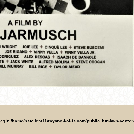
req in
/home/bstclient11/toyano-koi-fs.com/public_html/wp-conte