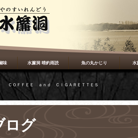
醐味
水簾洞 晴釣雨読
魚の丸かじり
水
読 ＣＯＦＦＥＥ ａｎｄ ＣＩＧＡＲＥＴＴＥＳ
ブログ