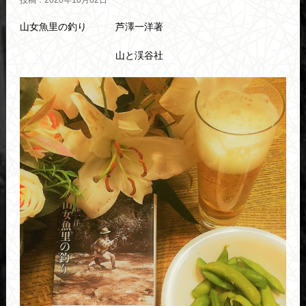
投稿：2020年10月02日
山女魚里の釣り 芦澤一洋著
山と渓谷社