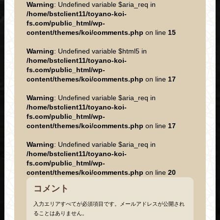
Warning
: Undefined variable $aria_req in
/home/bstclient11/toyano-koi-
fs.com/public_html/wp-
content/themes/koi/comments.php
on line
15
Warning
: Undefined variable $html5 in
/home/bstclient11/toyano-koi-
fs.com/public_html/wp-
content/themes/koi/comments.php
on line
17
Warning
: Undefined variable $aria_req in
/home/bstclient11/toyano-koi-
fs.com/public_html/wp-
content/themes/koi/comments.php
on line
17
Warning
: Undefined variable $aria_req in
/home/bstclient11/toyano-koi-
fs.com/public_html/wp-
content/themes/koi/comments.php
on line
20
コメント
入力エリアすべてが必須項目です。メールアドレスが公開され
ることはありません。