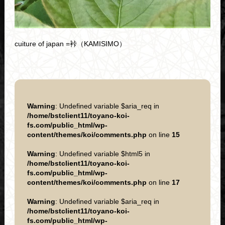
cuiture of japan =裃（KAMISIMO）
Warning
: Undefined variable $aria_req in
/home/bstclient11/toyano-koi-
fs.com/public_html/wp-
content/themes/koi/comments.php
on line
15
Warning
: Undefined variable $html5 in
/home/bstclient11/toyano-koi-
fs.com/public_html/wp-
content/themes/koi/comments.php
on line
17
Warning
: Undefined variable $aria_req in
/home/bstclient11/toyano-koi-
fs.com/public_html/wp-