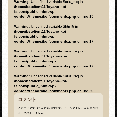
Warning
: Undefined variable $aria_req in
/home/bstclient11/toyano-koi-
fs.com/public_html/wp-
content/themes/koi/comments.php
on line
15
Warning
: Undefined variable $html5 in
/home/bstclient11/toyano-koi-
fs.com/public_html/wp-
content/themes/koi/comments.php
on line
17
Warning
: Undefined variable $aria_req in
/home/bstclient11/toyano-koi-
fs.com/public_html/wp-
content/themes/koi/comments.php
on line
17
Warning
: Undefined variable $aria_req in
/home/bstclient11/toyano-koi-
fs.com/public_html/wp-
content/themes/koi/comments.php
on line
20
コメント
入力エリアすべてが必須項目です。メールアドレスが公開され
ることはありません。