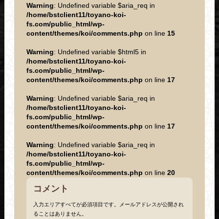
Warning
: Undefined variable $aria_req in
/home/bstclient11/toyano-koi-
fs.com/public_html/wp-
content/themes/koi/comments.php
on line
15
Warning
: Undefined variable $html5 in
/home/bstclient11/toyano-koi-
fs.com/public_html/wp-
content/themes/koi/comments.php
on line
17
Warning
: Undefined variable $aria_req in
/home/bstclient11/toyano-koi-
fs.com/public_html/wp-
content/themes/koi/comments.php
on line
17
Warning
: Undefined variable $aria_req in
/home/bstclient11/toyano-koi-
fs.com/public_html/wp-
content/themes/koi/comments.php
on line
20
コメント
入力エリアすべてが必須項目です。メールアドレスが公開され
ることはありません。