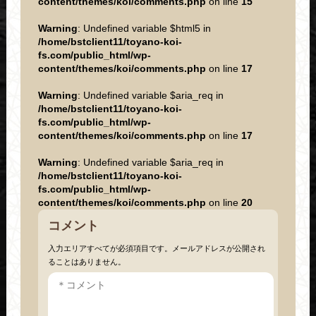
content/themes/koi/comments.php
on line
15
Warning
: Undefined variable $html5 in
/home/bstclient11/toyano-koi-
fs.com/public_html/wp-
content/themes/koi/comments.php
on line
17
Warning
: Undefined variable $aria_req in
/home/bstclient11/toyano-koi-
fs.com/public_html/wp-
content/themes/koi/comments.php
on line
17
Warning
: Undefined variable $aria_req in
/home/bstclient11/toyano-koi-
fs.com/public_html/wp-
content/themes/koi/comments.php
on line
20
コメント
入力エリアすべてが必須項目です。メールアドレスが公開され
ることはありません。