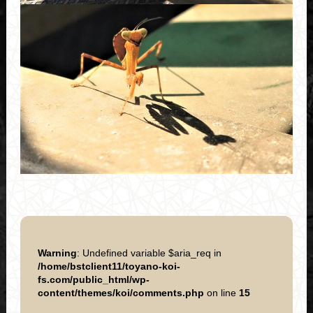
Warning
: Undefined variable $aria_req in
/home/bstclient11/toyano-koi-
fs.com/public_html/wp-
content/themes/koi/comments.php
on line
15