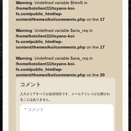
Warning
: Undefined variable $html5 in
/home/bstclient11/toyano-koi-
fs.com/public_html/wp-
content/themes/koi/comments.php
on line
17
Warning
: Undefined variable $aria_req in
/home/bstclient11/toyano-koi-
fs.com/public_html/wp-
content/themes/koi/comments.php
on line
17
Warning
: Undefined variable $aria_req in
/home/bstclient11/toyano-koi-
fs.com/public_html/wp-
content/themes/koi/comments.php
on line
20
コメント
入力エリアすべてが必須項目です。メールアドレスが公開され
ることはありません。